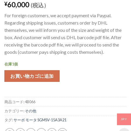
60,000
¥
(税込）
For foreign customers, we accept payment via Paypal.
Regarding shipping issues, customers order by DHL
themselves, we will inform you of the size and weight of the
box. And customer will send us DHL barcode pdf file. After
receiving the barcode pdf file, we will proceed to send the
goods (customer pays shipping costs themselves).
在庫1個
お買い物カゴに追加
商品コード:
4B066
カテゴリー:
その他
JPY
タグ:
サーボ モータ SGMSV-15A3A21