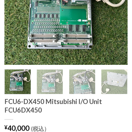
FCU6-DX450 Mitsubishi I/O Unit
FCU6DX450
40,000
¥
(税込）