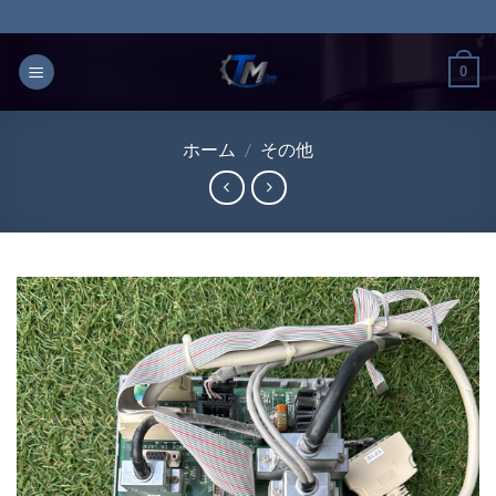
Skip
to
content
0
ホーム
/
その他