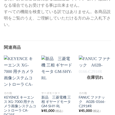
なる場合でもお受けする事は出来ません。
すべての機能を検査している訳ではありません。各商品説
明をご覧のうえ、ご理解していただける方のみご入札下さ
い。
関連商品
在庫切れ
その他
サーボモーター
その他
KEYENCE キーエン
新品 三菱電機 三
FANUC ファナッ
ス XG-7000 用チカ
相 ギヤードモータ
ク A02B-0166-
メラ画像システムコ
GM-SHY-RL
C291#R
ントローラ CA-
¥
45,000
¥
45,000
(税込）
(税込）
DC21E