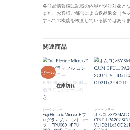
各商品情報欄に記載の内容が保証対象と
また、お客様ご都合による返品返金（キ
すべての機能を検査している訳ではあり
関連商品
セール
在庫切れ
シーケンサー
シーケンサー
Fuji Electric Micrex-F プ
オムロンSYSMAC C
ログラマブル コントロー
CPU11 PA202 SCU
ラー FPU080H/FPU
V1 ID211x3 OD21