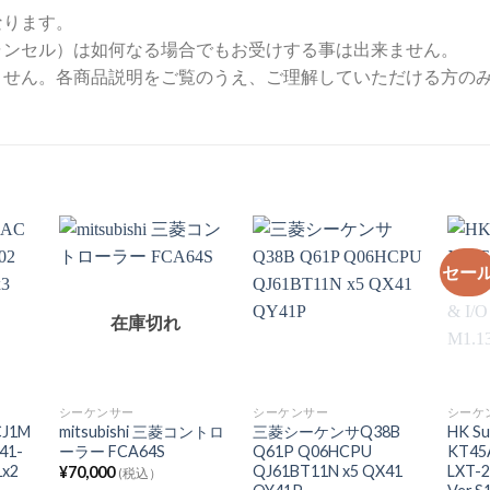
なります。
ャンセル）は如何なる場合でもお受けする事は出来ません。
ません。各商品説明をご覧のうえ、ご理解していただける方の
セー
在庫切れ
シーケンサー
シーケンサー
シーケ
J1M
mitsubishi 三菱コントロ
三菱シーケンサQ38B
HK Su
41-
ーラー FCA64S
Q61P Q06HCPU
KT45A
1x2
QJ61BT11N x5 QX41
LXT-2
¥
70,000
(税込）