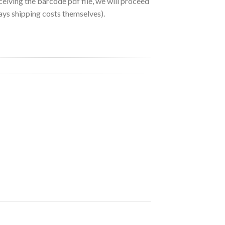
ceiving the barcode pdf file, we will proceed
ys shipping costs themselves).