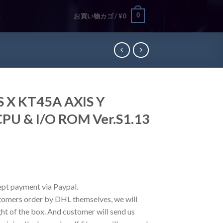
0
お買い物カゴ /
¥
0
S X KT45A AXIS Y
PU & I/O ROM Ver.S1.13
ept payment via Paypal.
stomers order by DHL themselves, we will
ght of the box. And customer will send us