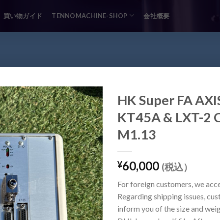
買い物ガイド
TENNOMACHINE-SHOP
会社概要
HK Super FA AXI
KT45A & LXT-2 C
M1.13
60,000
¥
(税込）
For foreign customers, we acc
Regarding shipping issues, cu
inform you of the size and wei