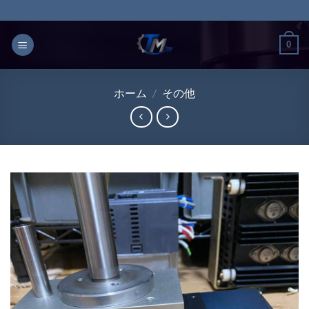
Skip
to
content
0
ホーム
/
その他