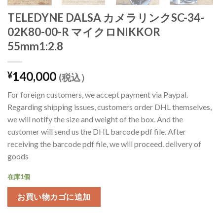
TELEDYNE DALSA カメラリンクSC-34-
02K80-00-R マイクロNIKKOR
55mm1:2.8
140,000
¥
(税込）
For foreign customers, we accept payment via Paypal.
Regarding shipping issues, customers order DHL themselves,
we will notify the size and weight of the box. And the
customer will send us the DHL barcode pdf file. After
receiving the barcode pdf file, we will proceed. delivery of
goods
在庫1個
お買い物カゴに追加