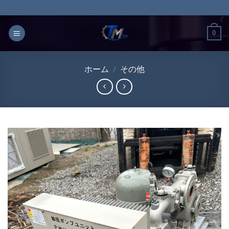
Skip
to
content
0
ホーム
/
その他