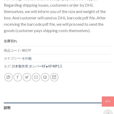
Regarding shipping issues, customers order by DHL
themselves, we will inform you of the size and weight of the
box. And customer will send us DHL barcode pdf file. After
receiving the barcode pdf file, we will proceed to send the
goods (customer pays shipping costs themselves).
在庫切れ
商品コード:
4B079
カテゴリー:
その他
タグ:
川本製作所 ポンパーKF● KF40P1.5
JPY
説明