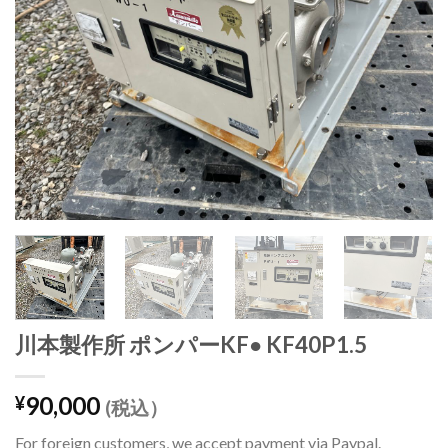
川本製作所 ポンパーKF● KF40P1.5
90,000
¥
(税込）
For foreign customers, we accept payment via Paypal.