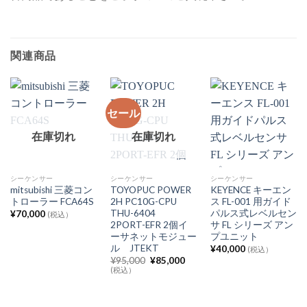
関連商品
セール
在庫切れ
在庫切れ
シーケンサー
シーケンサー
シーケンサー
mitsubishi 三菱コン
TOYOPUC POWER
KEYENCE キーエン
トローラー FCA64S
2H PC10G-CPU
ス FL-001 用ガイド
THU-6404
パルス式レベルセン
¥
70,000
(税込）
2PORT-EFR 2個イ
サ FL シリーズ アン
ーサネットモジュー
プユニット
ル JTEKT
¥
40,000
(税込）
元
現
¥
95,000
¥
85,000
の
在
(税込）
価
の
格
価
は
格
¥95,000
は