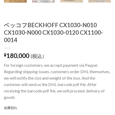
ベッコフBECKHOFF CX1030-N010
CX1030-N000 CX1030-0120 CX1100-
0014
180,000
¥
(税込）
For foreign customers, we accept payment via Paypal.
Regarding shipping issues, customers order DHL themselves,
we will notify the size and weight of the box. And the
customer will send us the DHL barcode pdf file. After
receiving the barcode pdf file, we will proceed. delivery of
goods
在庫切れ