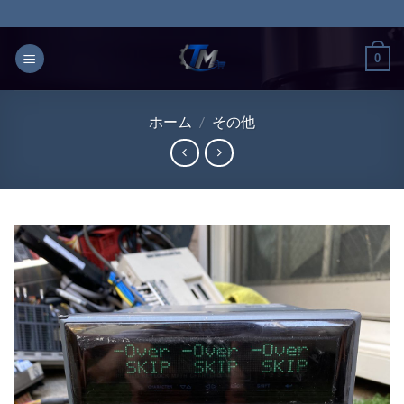
Skip
to
content
0
ホーム
/
その他