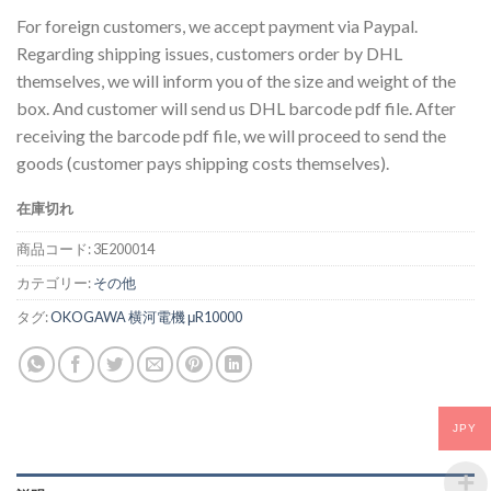
For foreign customers, we accept payment via Paypal.
Regarding shipping issues, customers order by DHL
themselves, we will inform you of the size and weight of the
box. And customer will send us DHL barcode pdf file. After
receiving the barcode pdf file, we will proceed to send the
goods (customer pays shipping costs themselves).
在庫切れ
商品コード:
3E200014
カテゴリー:
その他
タグ:
OKOGAWA 横河電機 μR10000
JPY