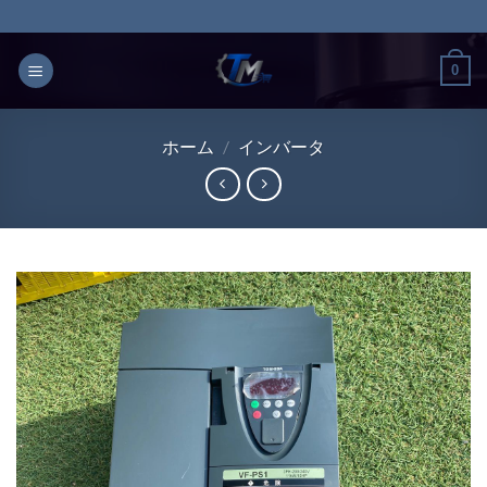
Skip
to
content
0
ホーム
/
インバータ