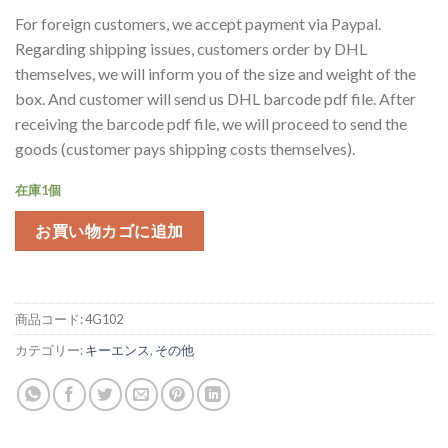
の
在
For foreign customers, we accept payment via Paypal.
価
の
Regarding shipping issues, customers order by DHL
格
価
themselves, we will inform you of the size and weight of the
は
格
box. And customer will send us DHL barcode pdf file. After
¥80,000
は
receiving the barcode pdf file, we will proceed to send the
で
¥40,000
goods (customer pays shipping costs themselves).
し
で
た。
す。
在庫1個
お買い物カゴに追加
商品コード:
4G102
カテゴリー:
キーエンス
,
その他