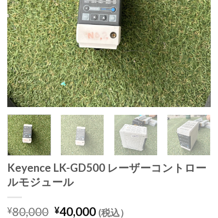
Keyence LK-GD500 レーザーコントロー
ルモジュール
元
現
80,000
40,000
¥
¥
(税込）