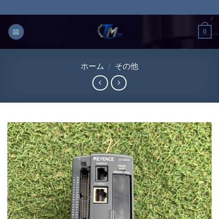
Skip
to
content
0
ホーム
/
その他