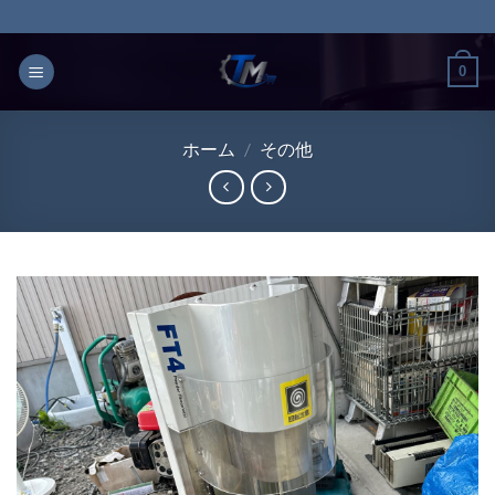
Skip
to
content
0
ホーム
/
その他