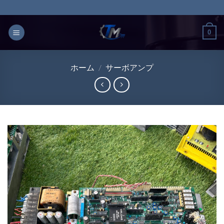
Skip
to
content
0
ホーム
/
サーボアンプ