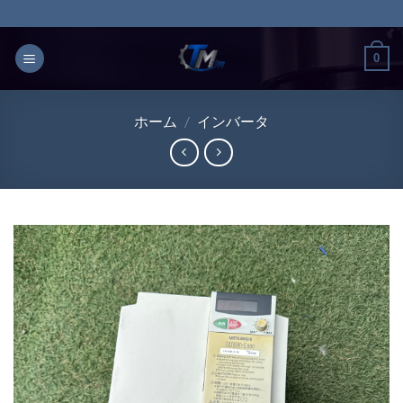
Skip
to
content
0
ホーム
/
インバータ