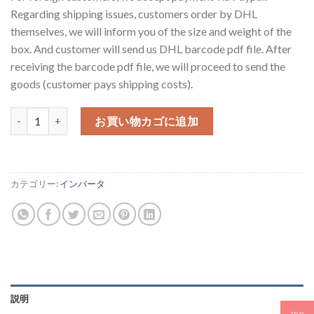
価
の
Regarding shipping issues, customers order by DHL
格
価
themselves, we will inform you of the size and weight of the
は
格
box. And customer will send us DHL barcode pdf file. After
¥15,000
は
receiving the barcode pdf file, we will proceed to send the
で
¥12,000
goods (customer pays shipping costs).
し
で
た。
す。
三菱電機 インバーター FR-A520-1.5K個
お買い物カゴに追加
カテゴリー:
インバータ
説明