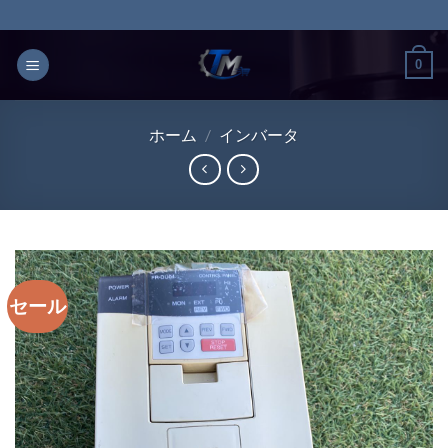
Skip
to
content
0
ホーム
/
インバータ
セール