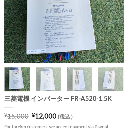
三菱電機 インバーター FR-A520-1.5K
元
現
15,000
12,000
¥
¥
(税込）
の
在
For foreign customers, we accept payment via Paypal.