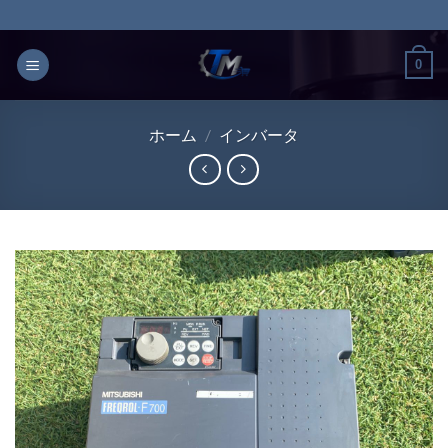
Skip
to
content
0
ホーム
/
インバータ