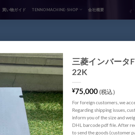
買い物ガイド
TENNOMACHINE-SHOP
会社概要
三菱インバータFREQ
22K
75,000
¥
(税込）
For foreign customers, we acc
Regarding shipping issues, cu
inform you of the size and wei
DHL barcode pdf file. After re
to send the goods (customer pa