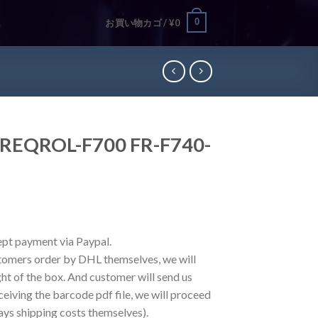
0
お買い物カゴ /
¥
0
ROL-F700 FR-F740-
ept payment via Paypal.
stomers order by DHL themselves, we will
ght of the box. And customer will send us
ceiving the barcode pdf file, we will proceed
ys shipping costs themselves).