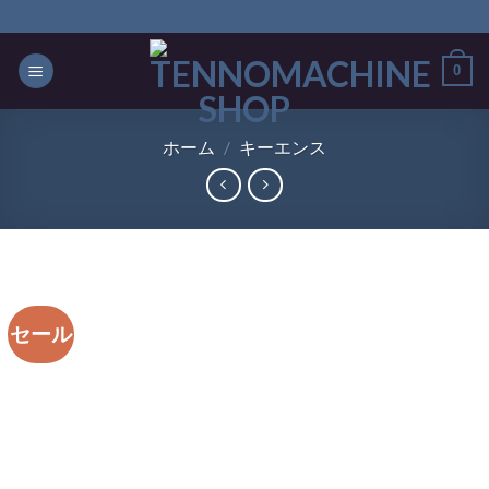
Skip
to
content
0
ホーム
/
キーエンス
セール