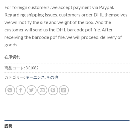
の
在
For foreign customers, we accept payment via Paypal.
価
の
Regarding shipping issues, customers order DHL themselves,
格
価
we will notify the size and weight of the box. And the
は
格
customer will send us the DHL barcode pdf file. After
¥20,000
は
receiving the barcode pdf file, we will proceed. delivery of
で
¥15,000
goods
し
で
た。
す。
在庫切れ
商品コード:
3K1082
カテゴリー:
キーエンス
,
その他
説明