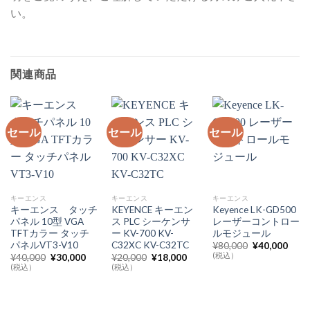
い。
関連商品
セール
セール
セール
キーエンス
キーエンス
キーエンス
キーエンス タッチ
KEYENCE キーエン
Keyence LK-GD500
パネル 10型 VGA
ス PLC シーケンサ
レーザーコントロー
TFTカラー タッチ
ー KV-700 KV-
ルモジュール
パネルVT3-V10
C32XC KV-C32TC
元
現
¥
80,000
¥
40,000
の
在
(税込）
元
現
元
現
¥
40,000
¥
30,000
¥
20,000
¥
18,000
価
の
の
在
の
在
(税込）
(税込）
格
価
価
の
価
の
は
格
格
価
格
価
¥80,000
は
は
格
は
格
で
¥40,
¥40,000
は
¥20,000
は
し
で