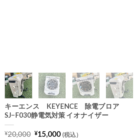
キーエンス KEYENCE 除電ブロア
SJ−F030静電気対策 イオナイザー
元
現
20,000
15,000
¥
¥
(税込）