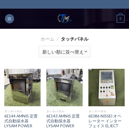
Skip
to
content
0
ホーム
/
タッチパネル
タッチパネル
タッチパネル
タッチパネル
6E144 AMNIS 定置
6E143 AMNIS 定置
6E086 NISSEI オペ
式自動採水器
式自動採水器
レーター インター
LYSAM POWER
LYSAM POWER
フェイス ELJECT