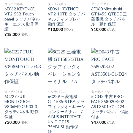
タッチパネル
タッチパネル
タッチパネル
6E062 KEYENCE
6E061 KEYENCE
6E060 Mitsubishi
VT2-5SB Touch
VT2-10TB タッチパ
GT1455-QTBDE 三
panel タッチパネル
ネルディスプレイ
菱電機 タッチパネ
キーエンス 動作保
動作保証
ル 動作保証
証
¥
10,000
¥
10,000
(税込）
(税込）
¥
15,000
(税込）
タッチパネル
タッチパネル
タッチパネル
6C227 FUJI
6C229 三菱電機
5D043 中古 PRO-
MONITOUCH
GT1585-STBA グラ
FACE 3580208-02
V806MD CU-03-3
フィックオペレーシ
AST3501-C1-D24
タッチパネル 動作
ョンターミナル /
タッチパネル 保証
保証
A BUS INTERFACE
付き
UNIT GT15-
¥
30,000
¥
47,000
(税込）
(税込）
75ABUSL 動作保
証