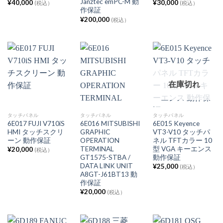
Janztec emPC-M 動
¥
40,000
¥
30,000
(税込）
(税込）
作保証
¥
200,000
(税込）
在庫切れ
タッチパネル
タッチパネル
タッチパネル
6E017 FUJI V710iS
6E016 MITSUBISHI
6E015 Keyence
HMI タッチスクリ
GRAPHIC
VT3-V10 タッチパ
ーン 動作保証
OPERATION
ネル TFTカラー 10
TERMINAL
型 VGA キーエンス
¥
20,000
(税込）
GT1575-STBA /
動作保証
DATA LINK UNIT
¥
25,000
(税込）
A8GT-J61BT13 動
作保証
¥
20,000
(税込）