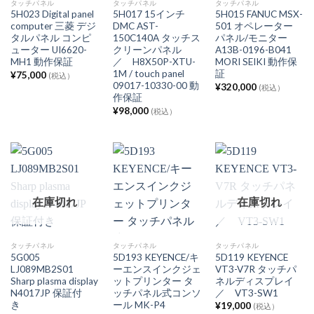
タッチパネル
タッチパネル
タッチパネル
5H023 Digital panel
5H017 15インチ
5H015 FANUC MSX-
computer 三菱 デジ
DMC AST-
501 オペレーター
タルパネル コンピ
150C140A タッチス
パネル/モニター
ューター UI6620-
クリーンパネル
A13B-0196-B041
MH1 動作保証
／ H8X50P-XTU-
MORI SEIKI 動作保
1M / touch panel
証
¥
75,000
(税込）
09017-10330-00 動
¥
320,000
(税込）
作保証
¥
98,000
(税込）
在庫切れ
在庫切れ
タッチパネル
タッチパネル
タッチパネル
5G005
5D193 KEYENCE/キ
5D119 KEYENCE
LJ089MB2S01
ーエンスインクジェ
VT3-V7R タッチパ
Sharp plasma display
ットプリンター タ
ネルディスプレイ
N4017JP 保証付
ッチパネル式コンソ
／ VT3-SW1
き
ール MK-P4
¥
19,000
(税込）