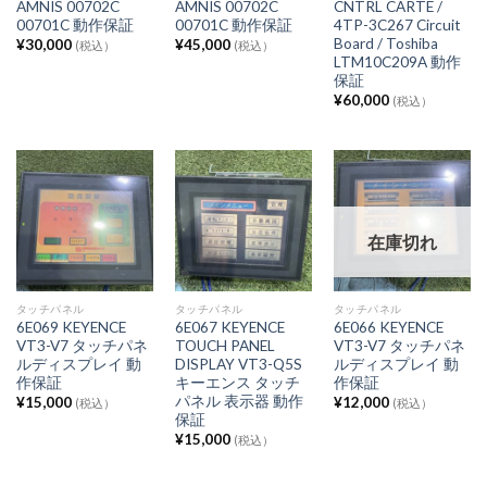
AMNIS 00702C
AMNIS 00702C
CNTRL CARTE /
00701C 動作保証
00701C 動作保証
4TP-3C267 Circuit
Board / Toshiba
¥
30,000
¥
45,000
(税込）
(税込）
LTM10C209A 動作
保証
¥
60,000
(税込）
在庫切れ
タッチパネル
タッチパネル
タッチパネル
6E069 KEYENCE
6E067 KEYENCE
6E066 KEYENCE
VT3-V7 タッチパネ
TOUCH PANEL
VT3-V7 タッチパネ
ルディスプレイ 動
DISPLAY VT3-Q5S
ルディスプレイ 動
作保証
キーエンス タッチ
作保証
パネル 表示器 動作
¥
15,000
¥
12,000
(税込）
(税込）
保証
¥
15,000
(税込）