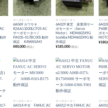
サーボモーター
サーボモーター
サーボ
6A069 カワサキ
6A029 東芝 産業用サー
6A02
 AC
R2AA13200LCP2S AC
ボモーター（Servo
P60B
サーボモーター /
Motor） MDM602X9G
ボモー
 動作
PA035-017BC00S 動作
toshiba MDM602X9G 動
MOT
保証 KAWASAKI
作保証
¥
180,
¥
80,000
¥
185,000
(税込）
(税込）
サーボモーター
サーボモーター
サーボ
17-
6A014 中古 FANUC AC
6A012 中古 FANUC AC
6A01