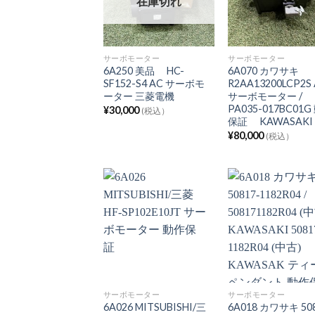
在庫切れ
サーボモーター
サーボモーター
6A250 美品 HC-
6A070 カワサキ
SF152-S4 AC サーボモ
R2AA13200LCP2S
ーター 三菱電機
サーボモーター /
PA035-017BC01G
¥
30,000
(税込）
保証 KAWASAKI
¥
80,000
(税込）
サーボモーター
サーボモーター
6A026 MITSUBISHI/三
6A018 カワサキ 508