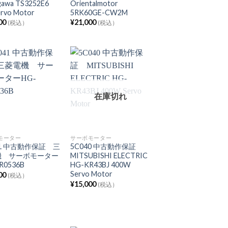
gawa TS3252E6
Orientalmotor
rvo Motor
5RK60GE-CW2M
00
¥
21,000
(税込）
(税込）
在庫切れ
モーター
サーボモーター
41 中古動作保証 三
5C040 中古動作保証
機 サーボモーター
MITSUBISHI ELECTRIC
R0536B
HG-KR43BJ 400W
Servo Motor
00
(税込）
¥
15,000
(税込）