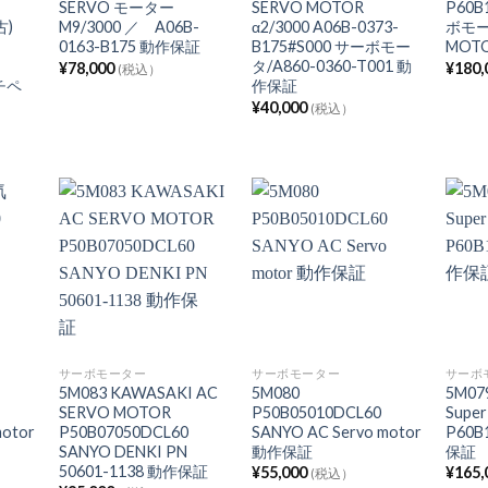
SERVO モーター
SERVO MOTOR
P60B
古)
M9/3000 ／ A06B-
α2/3000 A06B-0373-
ボモー
-
0163-B175 動作保証
B175#S000 サーボモー
MOT
タ/A860-0360-T001 動
¥
78,000
¥
180,
(税込）
チペ
作保証
証
¥
40,000
(税込）
サーボモーター
サーボモーター
サーボ
5M083 KAWASAKI AC
5M080
5M079
SERVO MOTOR
P50B05010DCL60
Super
motor
P50B07050DCL60
SANYO AC Servo motor
P60B
SANYO DENKI PN
動作保証
保
50601-1138 動作保証
¥
55,000
¥
165,
(税込）