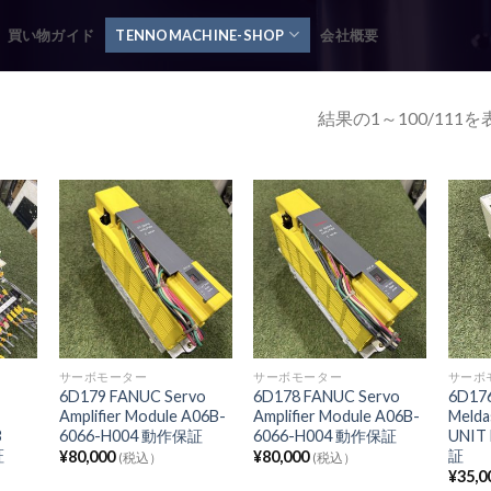
買い物ガイド
TENNOMACHINE-SHOP
会社概要
結果の1～100/111
サーボモーター
サーボモーター
サーボ
6D179 FANUC Servo
6D178 FANUC Servo
6D176
Amplifier Module A06B-
Amplifier Module A06B-
Melda
B
6066-H004 動作保証
6066-H004 動作保証
UNIT
保証
証
¥
80,000
¥
80,000
(税込）
(税込）
¥
35,0