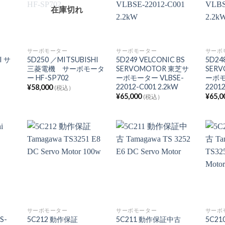
在庫切れ
サーボモーター
サーボモーター
サーボ
I サ
5D250 ／MITSUBISHI
5D249 VELCONIC BS
5D24
三菱電機 サーボモータ
SERVOMOTOR 東芝サ
SER
ー HF-SP702
ーボモーター VLBSE-
ーボモ
22012-C001 2.2kW
22012
¥
58,000
(税込）
¥
65,000
¥
65,0
(税込）
サーボモーター
サーボモーター
サーボ
HS-
5C212 動作保証
5C211 動作保証中古
5C2