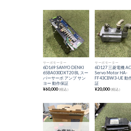
サーボモーター
サーボモーター
6D169 SANYO DENKI
6D127 三菱電機 A
65BA030DXT20 BL スー
Servo Motor HA-
パーサーボ アンプ サン
FF43CBW3-UE 
ヨー 動作保証
証
¥
60,000
¥
20,000
(税込）
(税込）