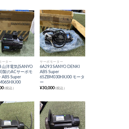
モーター
サーボモーター
4 山洋電気(SANYO
6A293 SANYO DENKI
KI)製のACサーボモ
ABS Super
ABS Super
65ZBM030HXJ00 モータ
M065HXJ00
ー
00
¥
30,000
(税込）
(税込）