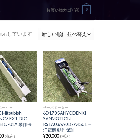
0
お買い物カゴ /
¥
0
を表示しています
モーター
サーボモーター
 Mitsubishi
6D173 SANYODENKI
s C3 EXT DIO
SANMOTION
 EIO-01A 動作保
RS1A03AA0D7A4S01 三
洋電機 動作保証
00
¥
20,000
(税込）
(税込）