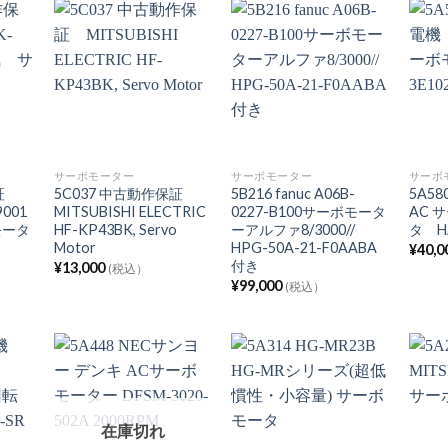
サーボモーター
サーボモーター
サーボ
保証
5C037 中古動作保証
5B216 fanuc A06B-
5A5
9001
MITSUBISHI ELECTRIC
0227-B100サーボモータ
AC 
モータ
HF-KP43BK, Servo
ーアルファ8/3000//
タ HA
Motor
HPG-50A-21-F0AABA
¥
40,0
付き
¥
13,000
(税込）
¥
99,000
(税込）
在庫切れ