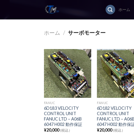
Skip
ホーム
to
content
ホーム
/
サーボモーター
FANUC
FANUC
6D183 VELOCITY
6D182 VELOCITY
CONTROL UNIT
CONTROL UNIT
FANUC LTD – A06B
FANUC LTD – A06
6047 H002 動作保証
6047 H002 動作
¥
20,000
¥
20,000
(税込）
(税込）