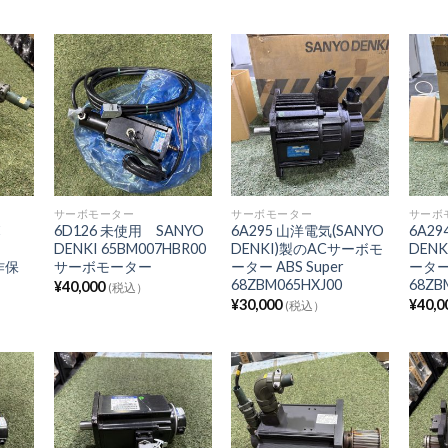
サーボモーター
サーボモーター
サーボ
C
6D126 未使用 SANYO
6A295 山洋電気(SANYO
6A29
DENKI 65BM007HBR00
DENKI)製のACサーボモ
DEN
動作保
サーボモーター
ーター ABS Super
ーター 
68ZBM065HXJ00
68ZB
¥
40,000
(税込）
¥
30,000
¥
40,0
(税込）